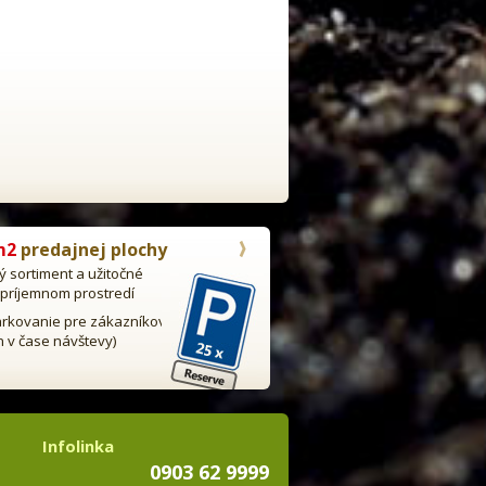
m2
predajnej plochy
ný sortiment a užitočné
 príjemnom prostredí
rkovanie pre zákazníkov
n v čase návštevy)
Infolinka
0903 62 9999