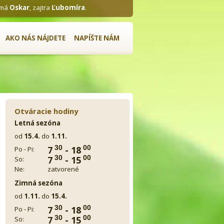
 má
Oskar
, zajtra
Ľubomíra
.
AKO NÁS NÁJDETE
NAPÍŠTE NÁM
Otváracie hodiny
Letná sezóna
od
15.4.
do
1.11.
7
30
- 18
00
Po - Pi:
7
30
- 15
00
So:
Ne:
zatvorené
Zimná sezóna
od
1.11.
do
15.4.
7
30
- 18
00
Po - Pi:
7
30
- 15
00
So: