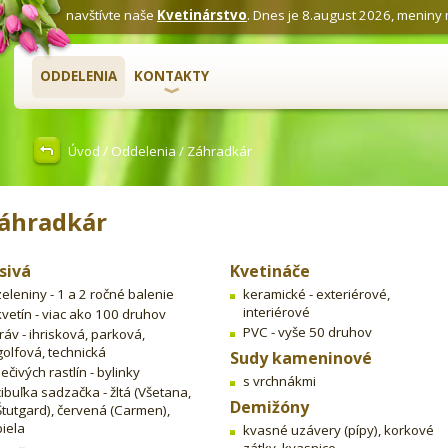
navštívte naše
Kvetinárstvo
. Dnes je 8.august 2026, meniny
ODDELENIA
KONTAKTY
Úvod
/
Oddelenia
/ Záhradkár
áhradkár
sivá
Kvetináče
zeleniny - 1 a 2 ročné balenie
keramické - exteriérové,
interiérové
kvetín - viac ako 100 druhov
PVC - vyše 50 druhov
tráv - ihrisková, parková,
golfová, technická
Sudy kameninové
liečivých rastlín - bylinky
s vrchnákmi
cibuľka sadzačka - žltá (Všetana,
Demižóny
Štutgard), červená (Carmen),
biela
kvasné uzávery (pípy), korkové