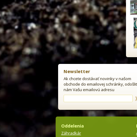
Newsletter
Ak chcete dostávať novinky v našom
obchode do emailovej schránky, odošli
nám Vašu emailovú adresu
Oddelenia
Záhradkár