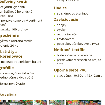
zátky, kvasnice
buľoviny kvetín
pre jarnú výsadbu
Hadice
len špičková holandská
so silónovou tkaninou
produkcia
Zavlažovacie
v ponuke kompletný sortiment
kvetín
spojky
viac ako 100 druhov
trysky
rozprašovače
grochémia
zavlažovače
výživa a ochrana rastlín
postrekovače (kovové a PVC)
balenie 20 kg
Netkané textílie
bstráty a
biele a čierne pokrývacie
akoreňovače
predávame v cenách za bm, za
v malospotrebiteľskom balení
1m2
rofólie
Oporné siete PVC
priesvitné, číre - šírka 6m
viacročné, 10x10cm, 12x12cm...
jednoročné a dvojročné
čierne, pokrývacie
togaléria