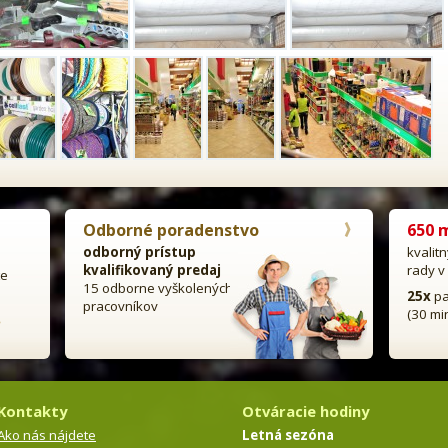
Odborné poradenstvo
650 
odborný prístup
kvalit
kvalifikovaný predaj
rady v
te
15 odborne vyškolených
25x
pa
pracovníkov
(30 mi
Kontakty
Otváracie hodiny
Ako nás nájdete
Letná sezóna