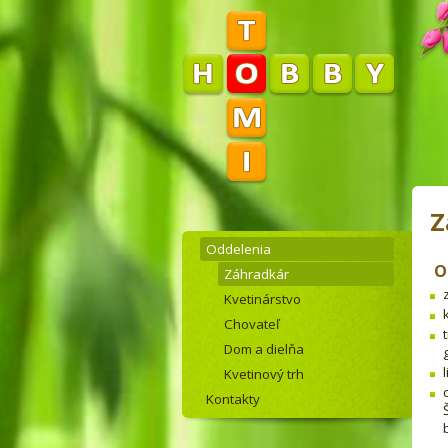
Z
Oddelenia
O
Záhradkár
Kvetinárstvo
Chovateľ
Dom a dielňa
Kvetinový trh
Kontakty