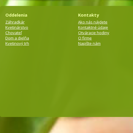
Oddelenia
Kontakty
Záhradkár
Ako nás nájdete
Kvetinárstvo
Kontaktné údaje
Chovateľ
Otváracie hodiny
Dom a dielňa
O firme
Kvetinový trh
Napíšte nám