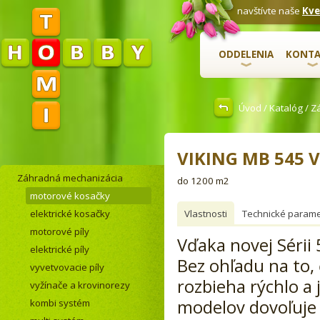
navštívte naše
Kve
ODDELENIA
KONTA
Úvod
/
Katalóg
/
Z
VIKING MB 545 V
Záhradná mechanizácia
do 1200 m2
motorové kosačky
elektrické kosačky
Vlastnosti
Technické parame
motorové píly
Vďaka novej Sérii 
elektrické píly
Bez ohľadu na to, 
vyvetvovacie píly
rozbieha rýchlo a
vyžínače a krovinorezy
modelov dovoľuje 
kombi systém