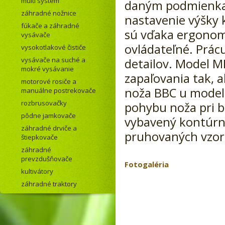
multi systém
daným podmienkam 
záhradné nožnice
nastavenie výšky 
fúkače a záhradné
sú vďaka ergonom
vysávače
ovládateľné. Prá
vysokotlakové čističe
vysávače na suché a
detailov. Model M
mokré vysávanie
zapaľovania tak, 
motorové rosiče a
noža BBC u model
manuálne postrekovače
rozbrusovačky
pohybu noža pri 
pôdne jamkovače
vybavený kontúrn
záhradné drviče a
pruhovaných vzor
štiepkovače
záhradné
prevzdušňovače
Fotogaléria
kultivátory
záhradné traktory