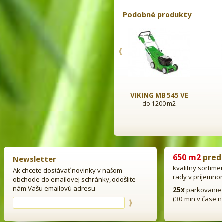
Podobné produkty
VIKING MB 650 V
VIKING MB 545 VE
do 2000 m2
do 1200 m2
650 m2
pred
Newsletter
kvalitný sortime
Ak chcete dostávať novinky v našom
rady v príjemno
obchode do emailovej schránky, odošlite
nám Vašu emailovú adresu
25x
parkovanie
(30 min v čase 