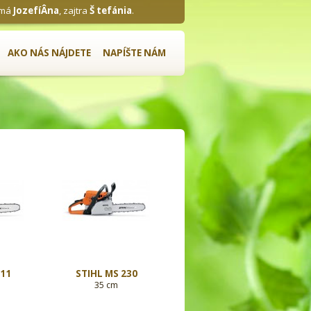
 má
JozefíÂ­na
, zajtra
Š tefánia
.
AKO NÁS NÁJDETE
NAPÍŠTE NÁM
211
STIHL MS 230
35 cm