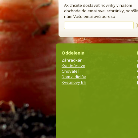
Ak chcete dostávať novinky v našom
obchode do emailovej schránky, odošli
nám Vašu emailovú adresu
Oddelenia
Záhradkár
Kvetinárstvo
Chovateľ
Dom a dielňa
Kvetinový trh