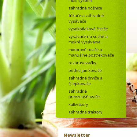
multi systém
záhradné nožnice
fúkače a záhradné
vysávače
vysokotlakové čističe
vysávače na suché a
mokré vysávanie
motorové rosiče a
manuálne postrekovače
rozbrusovačky
pôdne jamkovače
záhradné drviče a
štiepkovače
záhradné
prevzdušňovače
kultivátory
záhradné traktory
Newsletter