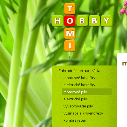
m
Záhradná mechanizácia
motorové kosačky
elektrické kosačky
motorové píly
elektrické píly
vyvetvovacie píly
vyžínače a krovinorezy
kombi systém