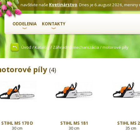
navštívte naše
Kvetinárstvo
. Dnes je 6.august 2026, meniny
ODDELENIA
KONTAKTY
Úvod
/
Katalóg
/
Záhradná mechanizácia
/ motorové píly
otorové píly
(4)
STIHL MS 170 D
STIHL MS 181
STIHL MS 
30 cm
30 cm
35 cm