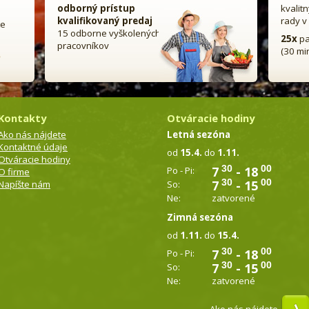
odborný prístup
kvalit
kvalifikovaný predaj
rady v
te
15 odborne vyškolených
25x
pa
pracovníkov
(30 mi
Kontakty
Otváracie hodiny
Ako nás nájdete
Letná sezóna
Kontaktné údaje
od
15.4.
do
1.11.
Otváracie hodiny
7
30
- 18
00
Po - Pi:
O firme
7
30
- 15
00
Napíšte nám
So:
Ne:
zatvorené
Zimná sezóna
od
1.11.
do
15.4.
7
30
- 18
00
Po - Pi:
7
30
- 15
00
So:
Ne:
zatvorené