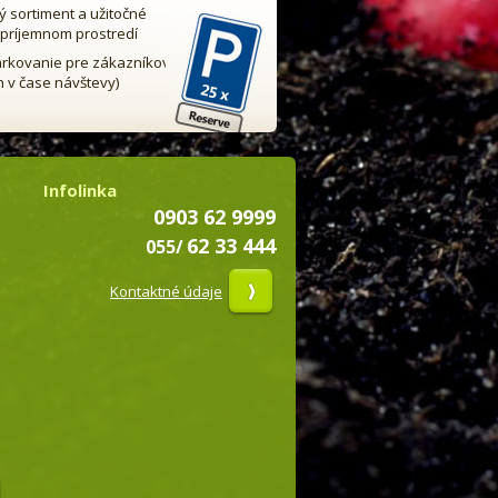
ný sortiment a užitočné
 príjemnom prostredí
rkovanie pre zákazníkov
n v čase návštevy)
Infolinka
0903 62 9999
62 33 444
055/
Kontaktné údaje